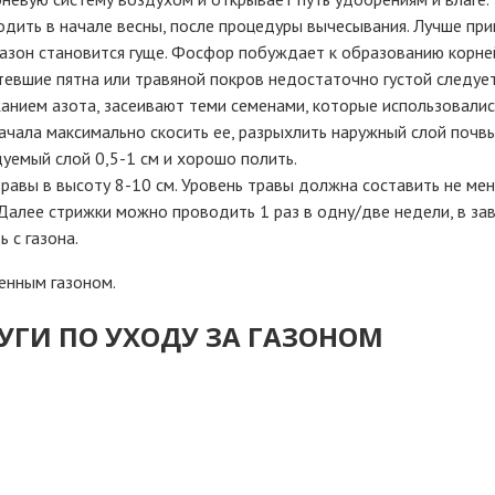
одить в начале весны, после процедуры вычесывания. Лучше пр
азон становится гуще. Фосфор побуждает к образованию корней,
лтевшие пятна или травяной покров недостаточно густой следуе
анием азота, засеивают теми семенами, которые использовалис
чала максимально скосить ее, разрыхлить наружный слой почвы
дуемый слой 0,5-1 см и хорошо полить.
 травы в высоту 8-10 см. Уровень травы должна составить не 
. Далее стрижки можно проводить 1 раз в одну/две недели, в за
 с газона.
енным газоном.
ГИ ПО УХОДУ ЗА ГАЗОНОМ