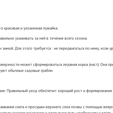
 красивая и ухоженная лужайка.
авильно ухаживать за ней в течение всего сезона.
 зимой. Для этого требуется : не передвигаться по нему, если у
поверхности может сформироваться ледяная корка (наст). Она п
зуют обычные садовые грабли.
ние. Правильный уход обеспечит хороший рост и формирование г
ивания снега и просушки верхнего слоя почвы с помощью веерн
рневую систему воздухом и открывает путь удобрениям и влаге.