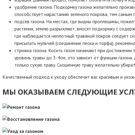
удобрение газона. Подкормку газона желательно произв
способствует нарастанию зеленого покрова, тем самым г
подсев газона. На местах, где видны проплешины, поже
растения, землю разрыхляют, вносят подкормку с содерж
где наблюдается неплотный травяной покров следует сна
присыпать мульчей (соединение песка и торфа), рекомен
стрижка газона. Косить газон начинают при достижении
уровень травы до 3-4см, это зависит от функции газона
только сухую траву. Скошенную траву желательно убирать
Качественный подход к уходу обеспечит вас красивым и ухож
МЫ ОКАЗЫВАЕМ СЛЕДУЮЩИЕ УСЛУ