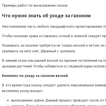
Примеры работ по вычесыванию газона
Что нужно знать об уходе за газоном
Неотъемлемая часть любого ландшафтного проектирования это
Чтобы газонная трава оставалась сочной и зеленой следует пр
Ухаживать за газоном требуется не только весной и летом, но и
сваливать на него снег, убранный с тропинок.
В зимний сезон или ранней весной по причине потеплений на 
дыхания растений. Чтобы избавиться от ледяной корки исполь
Комплекс по уходу за газоном весной.
В это время года газону следует уделить максимальное внима
весеннему уходу входит:
вычесывание дерна. Данный процесс проводят после отта
аэрация. Данный процесс помогает обогатить почву и ко