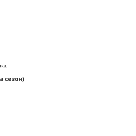
тка.
 сезон)