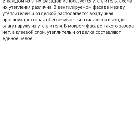
Для надежной фиксации используются тарельчатые
дюбеля;
сверху теплоизолятора прикрепляется ветрозащитная
мембрана;
монтируется обрешетка под отделку. За счет нее
образуется вентиляционный зазор между отделкой и
утеплителем;
укладывается облицовка.
Технология мокрого фасада
В мокром фасаде материалы составляют между собой одно
целое: один материал сменяет другой, образуя пирог.
Утеплитель укладывают на ровную стену.
Монтаж утеплителя на стену выполняется при помощи
тарельчатых шайб и саморезов
Утепляется деревянный дом в следующем порядке:
Стена пропитывается грунтовкой глубокого