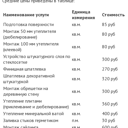
Средние цены приведены в таблице:
Единица
Наименование услуги
Стоимость
измерения
Подготовка поверхности
кв.м.
85 руб
Монтаж 50 мм утеплителя
кв.м.
80 руб
(дюбелирование)
Монтаж 100 мм утеплителя
кв.м.
80 руб
(клеевой)
Устройство штукатурного слоя по
кв.м.
300 руб
стеклосетке
Финишная шпатлевка
кв.м.
270 руб
Шпатлевка декоративной
кв.м.
320 руб
штукатуркой
Монтаж обрешетки на
кв.м.
300 руб
деревянную стену
Утепление плитами
кв.м.
360 руб
(приклеивание и дюбелирование)
Утепление минеральной ватой
кв.м.
400 руб
Заливка стыков герметиком
п.м.
30 руб
Монтаж сайдинга
кв.м.
600 руб