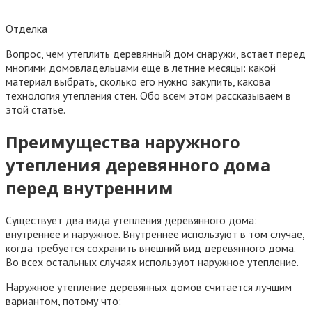
Наружное утепление деревянных домов считается лучшим
вариантом, потому что:
Температура по всей толщине стены даже в сильные
морозы остается плюсовой. Точка росы перемещается
наружу, так что конденсат внутри стены и на
внутренней ее стороне не образуется. Отсутствие
конденсата и сырости предотвращает образование
плесени и грибка.
Наружное утепление деревянных стен увеличивает
срок службы дома, потому что стены не отсыревают, не
продуваются, не разрушаются от влаги и других
внешних факторов.
Экономится полезная площадь дома, которая
уменьшается при внутреннем утеплении стен из-за
монтируемого каркаса и самого утеплителя.
Особенности утепления
деревянного дома снаружи: что