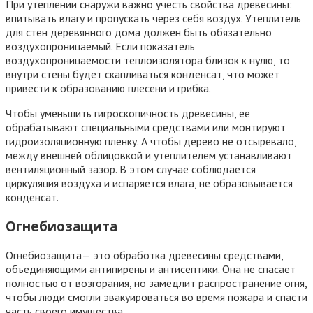
объединяющими антипирены и антисептики. Она не спасает
полностью от возгорания, но замедлит распространение огня,
чтобы люди смогли эвакуироваться во время пожара и спасти
часть своего имущества.
Конопатка
Конопатка поможет убрать щели между бревнами сруба. В
качестве материалов используют лен-джут, паклю, мох-
сфагнум, льняной канат. Чтобы заполнить щели между
бревнами, используют один из следующих способов:
в растяжку — материал растягивают по краям и
забивают киянкой;
в набор — закручивают канат в клубок и вручную
делают из него петли, которые вставляют в щели,
предварительно заделанные герметиком. После
льняной канат плотно прижимают.
Способы утепления фасада
Существует два типа фасадов: