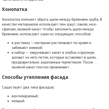
вентилируемый;
мокрый.
В каждом из этих фасадов используется утеплитель. Схема
их утепления различна. В вентилируемом фасаде между
утеплителем и отделкой располагается воздушная
прослойка, которая обеспечивает вентиляцию и выводит
влагу наружу из утеплителя. В мокром фасаде такого зазора
нет, а клеевой слой, утеплитель и отделка составляют
единое целое.
Существует также технология теплый шов — это закрытие
герметиком стыков между брёвнами
Технология вентилируемого фасада
Вентилируемый фасад монтируется следующим образом:
на подготовленную поверхность стен монтируется
металлический или деревянный каркас под утеплитель;
утеплитель вставляется между брусьями обрешетки.