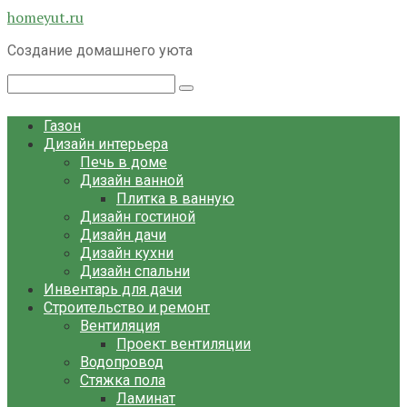
Перейти
homeyut.ru
к
Создание домашнего уюта
контенту
Поиск:
Газон
Дизайн интерьера
Печь в доме
Дизайн ванной
Плитка в ванную
Дизайн гостиной
Дизайн дачи
Дизайн кухни
Дизайн спальни
Инвентарь для дачи
Строительство и ремонт
Вентиляция
Проект вентиляции
Водопровод
Стяжка пола
Ламинат