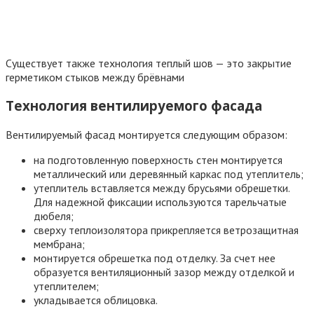
Чтобы ответить на вопрос, как правильно утеплить
деревянный дом снаружи, нужно знать свойства и
характеристики каждого из этих утеплителей.
Базальтовая вата
Утеплить деревянный дом снаружи своими руками можно
базальтовой ватой. Производится утеплитель из расплава
базальта.
выдерживает температуру до 600 градусов, не горит;
плиты прочные и жесткие;
обладает низкой теплопроводностью высокой
паропроницаемостью;
не деформируется, не меняет своей формы;
легкая;
волокна не колкие, не раздражают кожные покровы, не
вызывают аллергии.
Недостатком базальтовой ваты является высокая