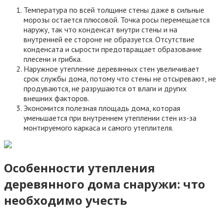
необходимо учесть
При утеплении снаружи важно учесть свойства древесины:
впитывать влагу и пропускать через себя воздух. Утеплитель
для стен деревянного дома должен быть обязательно
воздухопроницаемый. Если показатель
воздухопроницаемости теплоизолятора близок к нулю, то
внутри стены будет скапливаться конденсат, что может
привести к образованию плесени и грибка.
Чтобы уменьшить гигроскопичность древесины, ее
обрабатывают специальными средствами или монтируют
гидроизоляционную пленку. А чтобы дерево не отсыревало,
между внешней облицовкой и утеплителем устанавливают
вентиляционный зазор. В этом случае соблюдается
циркуляция воздуха и испаряется влага, не образовывается
конденсат.
Огнебиозащита
Огнебиозащита— это обработка древесины средствами,