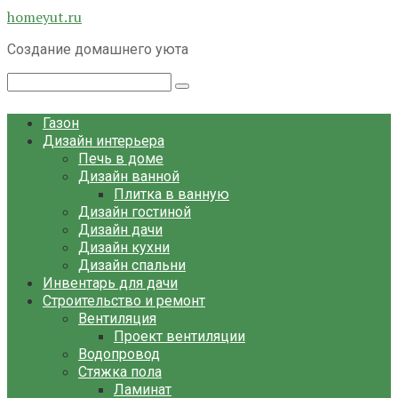
Перейти
homeyut.ru
к
Создание домашнего уюта
контенту
Поиск:
Газон
Дизайн интерьера
Печь в доме
Дизайн ванной
Плитка в ванную
Дизайн гостиной
Дизайн дачи
Дизайн кухни
Дизайн спальни
Инвентарь для дачи
Строительство и ремонт
Вентиляция
Проект вентиляции
Водопровод
Стяжка пола
Ламинат