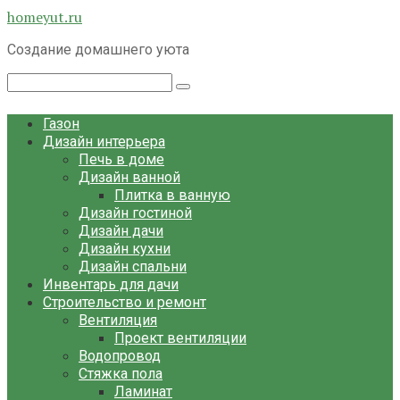
Перейти
homeyut.ru
к
Создание домашнего уюта
контенту
Поиск:
Газон
Дизайн интерьера
Печь в доме
Дизайн ванной
Плитка в ванную
Дизайн гостиной
Дизайн дачи
Дизайн кухни
Дизайн спальни
Инвентарь для дачи
Строительство и ремонт
Вентиляция
Проект вентиляции
Водопровод
Стяжка пола
Ламинат