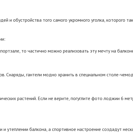
ей и обустройства того самого укромного уголка, которого так
ии:
спортзале, то частично можно реализовать эту мечту на балконе
. Снаряды, гантели модно хранить в специальном столе-чемода
ческих растений. Если не верите, погуглите фото лоджии 6 мет
 и утеплении балкона, а спортивное настроение создадут неско