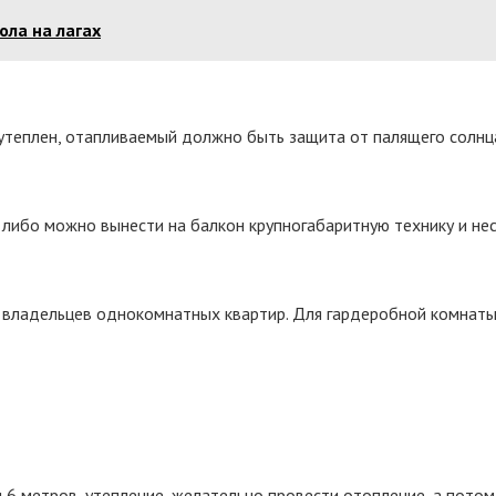
ла на лагах
утеплен, отапливаемый должно быть защита от палящего солнц
либо можно вынести на балкон крупногабаритную технику и нес
ля владельцев однокомнатных квартир. Для гардеробной комна
6 метров, утепление, желательно провести отопление, а потом