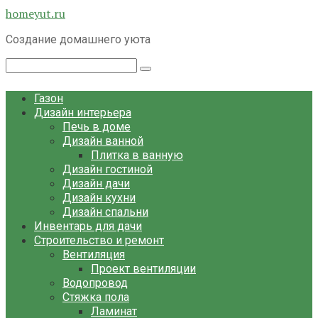
Перейти
homeyut.ru
к
Создание домашнего уюта
контенту
Поиск:
Газон
Дизайн интерьера
Печь в доме
Дизайн ванной
Плитка в ванную
Дизайн гостиной
Дизайн дачи
Дизайн кухни
Дизайн спальни
Инвентарь для дачи
Строительство и ремонт
Вентиляция
Проект вентиляции
Водопровод
Стяжка пола
Ламинат