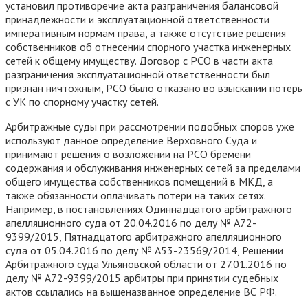
установил противоречие акта разграничения балансовой
принадлежности и эксплуатационной ответственности
императивным нормам права, а также отсутствие решения
собственников об отнесении спорного участка инженерных
сетей к общему имуществу. Договор с РСО в части акта
разграничения эксплуатационной ответственности был
признан ничтожным, РСО было отказано во взыскании потерь
с УК по спорному участку сетей.
Арбитражные суды при рассмотрении подобных споров уже
используют данное определение Верховного Суда и
принимают решения о возложении на РСО бремени
содержания и обслуживания инженерных сетей за пределами
общего имущества собственников помещений в МКД, а
также обязанности оплачивать потери на таких сетях.
Например, в постановлениях Одиннадцатого арбитражного
апелляционного суда от 20.04.2016 по делу № А72-
9399/2015, Пятнадцатого арбитражного апелляционного
суда от 05.04.2016 по делу № А53-23569/2014, Решении
Арбитражного суда Ульяновской области от 27.01.2016 по
делу № А72-9399/2015 арбитры при принятии судебных
актов ссылались на вышеназванное определение ВС РФ.