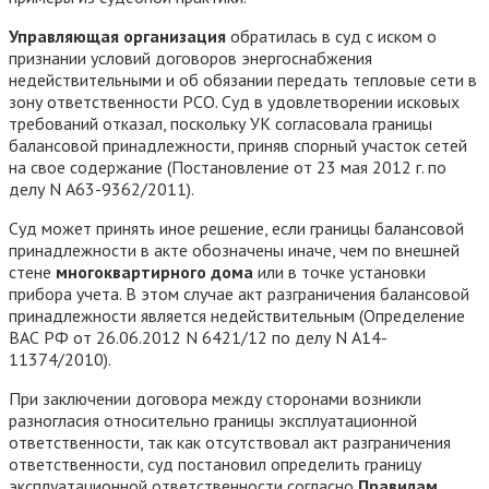
Управляющая организация
обратилась в суд с иском о
признании условий договоров энергоснабжения
недействительными и об обязании передать тепловые сети в
зону ответственности РСО. Суд в удовлетворении исковых
требований отказал, поскольку УК согласовала границы
балансовой принадлежности, приняв спорный участок сетей
на свое содержание (Постановление от 23 мая 2012 г. по
делу N А63-9362/2011).
Суд может принять иное решение, если границы балансовой
принадлежности в акте обозначены иначе, чем по внешней
стене
многоквартирного дома
или в точке установки
прибора учета. В этом случае акт разграничения балансовой
принадлежности является недействительным (Определение
ВАС РФ от 26.06.2012 N 6421/12 по делу N А14-
11374/2010).
При заключении договора между сторонами возникли
разногласия относительно границы эксплуатационной
ответственности, так как отсутствовал акт разграничения
ответственности, суд постановил определить границу
эксплуатационной ответственности согласно
Правилам