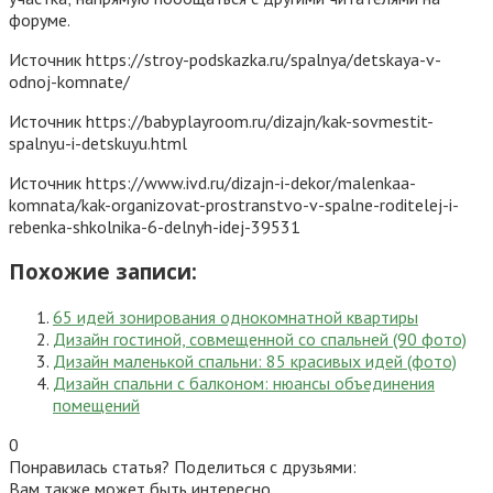
форуме.
Источник
https://stroy-podskazka.ru/spalnya/detskaya-v-
odnoj-komnate/
Источник
https://babyplayroom.ru/dizajn/kak-sovmestit-
spalnyu-i-detskuyu.html
Источник
https://www.ivd.ru/dizajn-i-dekor/malenkaa-
komnata/kak-organizovat-prostranstvo-v-spalne-roditelej-i-
rebenka-shkolnika-6-delnyh-idej-39531
Похожие записи:
65 идей зонирования однокомнатной квартиры
Дизайн гостиной, совмещенной со спальней (90 фото)
Дизайн маленькой спальни: 85 красивых идей (фото)
Дизайн спальни с балконом: нюансы объединения
помещений
0
Понравилась статья? Поделиться с друзьями:
Вам также может быть интересно