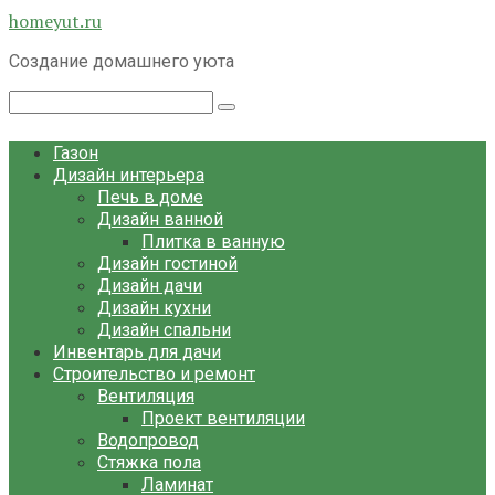
Перейти
homeyut.ru
к
Создание домашнего уюта
контенту
Поиск:
Газон
Дизайн интерьера
Печь в доме
Дизайн ванной
Плитка в ванную
Дизайн гостиной
Дизайн дачи
Дизайн кухни
Дизайн спальни
Инвентарь для дачи
Строительство и ремонт
Вентиляция
Проект вентиляции
Водопровод
Стяжка пола
Ламинат