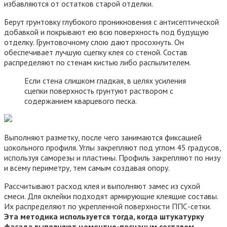
избавляются от остатков старой отделки.
Берут грунтовку глубокого проникновения с антисептической
добавкой и покрывают ею всю поверхность под будущую
отделку. Грунтовочному слою дают просохнуть. Он
обеспечивает лучшую сцепку клея со стеной. Состав
распределяют по стенам кистью либо распылителем.
Если стена слишком гладкая, в целях усиления
сцепки поверхность грунтуют раствором с
содержанием кварцевого песка.
Выполняют разметку, после чего занимаются фиксацией
цокольного профиля. Углы закрепляют под углом 45 градусов,
используя саморезы и пластины. Профиль закрепляют по низу
и всему периметру, тем самым создавая опору.
Рассчитывают расход клея и выполняют замес из сухой
смеси. Для оклейки подходят армирующие клеящие составы.
Их распределяют по укрепленной поверхности ППС-сетки.
Эта методика используется тогда, когда штукатурку
фасада выполняют цементно-песчаным составом.