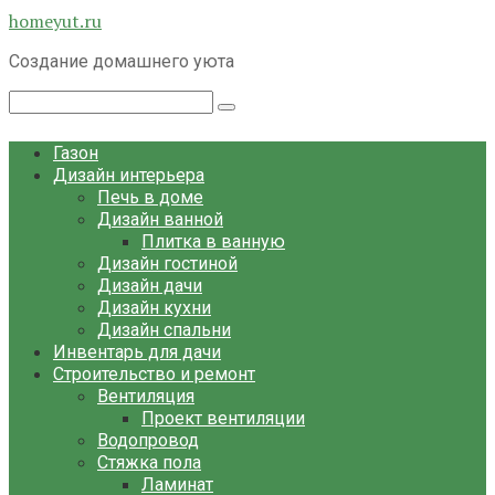
Перейти
homeyut.ru
к
Создание домашнего уюта
контенту
Поиск:
Газон
Дизайн интерьера
Печь в доме
Дизайн ванной
Плитка в ванную
Дизайн гостиной
Дизайн дачи
Дизайн кухни
Дизайн спальни
Инвентарь для дачи
Строительство и ремонт
Вентиляция
Проект вентиляции
Водопровод
Стяжка пола
Ламинат