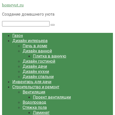
Перейти
homeyut.ru
к
Создание домашнего уюта
контенту
Поиск:
Газон
Дизайн интерьера
Печь в доме
Дизайн ванной
Плитка в ванную
Дизайн гостиной
Дизайн дачи
Дизайн кухни
Дизайн спальни
Инвентарь для дачи
Строительство и ремонт
Вентиляция
Проект вентиляции
Водопровод
Стяжка пола
Ламинат