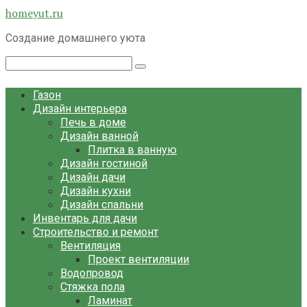
Перейти
homeyut.ru
к
Создание домашнего уюта
контенту
Поиск:
Газон
Дизайн интерьера
Печь в доме
Дизайн ванной
Плитка в ванную
Дизайн гостиной
Дизайн дачи
Дизайн кухни
Дизайн спальни
Инвентарь для дачи
Строительство и ремонт
Вентиляция
Проект вентиляции
Водопровод
Стяжка пола
Ламинат