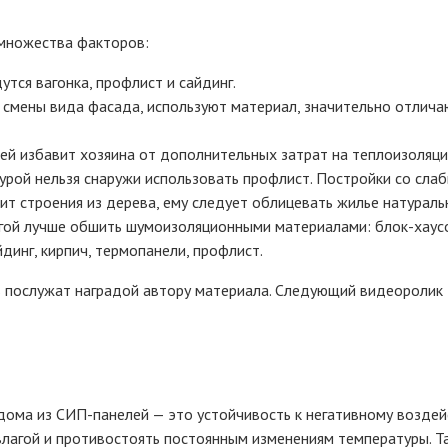
 множества факторов:
ся вагонка, профлист и сайдинг.
 смены вида фасада, используют материал, значительно отлич
ей избавит хозяина от дополнительных затрат на теплоизоляци
урой нельзя снаружи использовать профлист. Постройки со сла
ит строения из дерева, ему следует облицевать жилье натурал
ой лучше обшить шумоизоляционными материалами: блок-хаусо
инг, кирпич, термопанели, профлист.
в послужат наградой автору материала. Следующий видеоролик
 дома из СИП-панелей — это устойчивость к негативному возде
 влагой и противостоять постоянным изменениям температуры. 