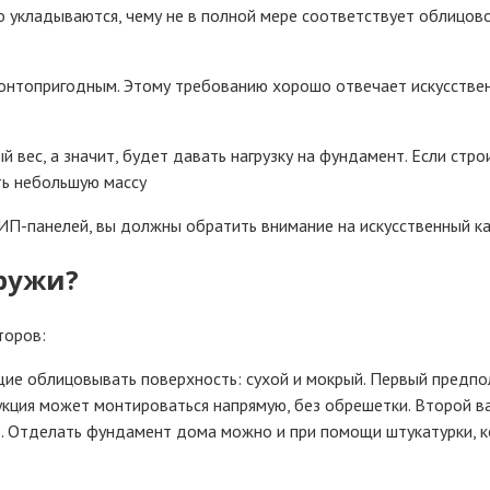
то укладываются, чему не в полной мере соответствует облицо
онтопригодным. Этому требованию хорошо отвечает искусствен
 вес, а значит, будет давать нагрузку на фундамент. Если стро
ть небольшую массу
ИП-панелей, вы должны обратить внимание на искусственный кам
ружи?
торов:
ие облицовывать поверхность: сухой и мокрый. Первый предпо
дукция может монтироваться напрямую, без обрешетки. Второй 
р. Отделать фундамент дома можно и при помощи штукатурки, к