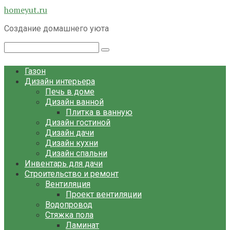
Перейти
homeyut.ru
к
Создание домашнего уюта
контенту
Поиск:
Газон
Дизайн интерьера
Печь в доме
Дизайн ванной
Плитка в ванную
Дизайн гостиной
Дизайн дачи
Дизайн кухни
Дизайн спальни
Инвентарь для дачи
Строительство и ремонт
Вентиляция
Проект вентиляции
Водопровод
Стяжка пола
Ламинат