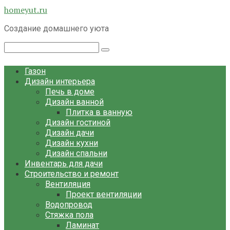
Перейти
homeyut.ru
к
Создание домашнего уюта
контенту
Поиск:
Газон
Дизайн интерьера
Печь в доме
Дизайн ванной
Плитка в ванную
Дизайн гостиной
Дизайн дачи
Дизайн кухни
Дизайн спальни
Инвентарь для дачи
Строительство и ремонт
Вентиляция
Проект вентиляции
Водопровод
Стяжка пола
Ламинат