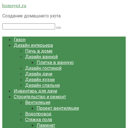
Перейти
homeyut.ru
к
Создание домашнего уюта
контенту
Поиск:
Газон
Дизайн интерьера
Печь в доме
Дизайн ванной
Плитка в ванную
Дизайн гостиной
Дизайн дачи
Дизайн кухни
Дизайн спальни
Инвентарь для дачи
Строительство и ремонт
Вентиляция
Проект вентиляции
Водопровод
Стяжка пола
Ламинат