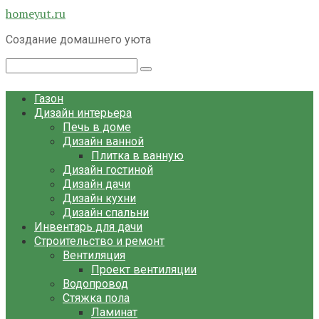
Перейти
homeyut.ru
к
Создание домашнего уюта
контенту
Поиск:
Газон
Дизайн интерьера
Печь в доме
Дизайн ванной
Плитка в ванную
Дизайн гостиной
Дизайн дачи
Дизайн кухни
Дизайн спальни
Инвентарь для дачи
Строительство и ремонт
Вентиляция
Проект вентиляции
Водопровод
Стяжка пола
Ламинат