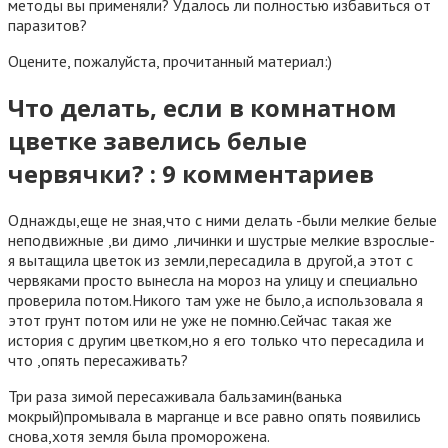
методы вы применяли? Удалось ли полностью избавиться от
паразитов?
Оцените, пожалуйста, прочитанный материал:)
Что делать, если в комнатном
цветке завелись белые
червячки? : 9 комментариев
Однажды,еще не зная,что с ними делать -были мелкие белые
неподвижные ,ви димо ,личинки и шустрые мелкие взрослые-
я вытащила цветок из земли,пересадила в другой,а этот с
червяками просто вынесла на мороз на улицу и специально
проверила потом.Никого там уже не было,а использовала я
этот грунт потом или не уже не помню.Сейчас такая же
история с другим цветком,но я его только что пересадила и
что ,опять пересаживать?
Три раза зимой пересаживала бальзамин(ванька
мокрый)промывала в марганце и все равно опять появились
снова,хотя земля была проморожена.