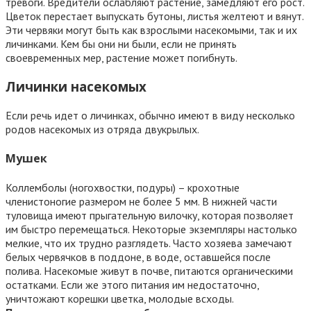
тревоги. Вредители ослабляют растение, замедляют его рост.
Цветок перестает выпускать бутоны, листья желтеют и вянут.
Эти червяки могут быть как взрослыми насекомыми, так и их
личинками. Кем бы они ни были, если не принять
своевременных мер, растение может погибнуть.
Личинки насекомых
Если речь идет о личинках, обычно имеют в виду несколько
родов насекомых из отряда двукрылых.
Мушек
Коллемболы (ногохвостки, подуры) – крохотные
членистоногие размером не более 5 мм. В нижней части
туловища имеют прыгательную вилочку, которая позволяет
им быстро перемещаться. Некоторые экземпляры настолько
мелкие, что их трудно разглядеть. Часто хозяева замечают
белых червячков в поддоне, в воде, оставшейся после
полива. Насекомые живут в почве, питаются органическими
остатками. Если же этого питания им недостаточно,
уничтожают корешки цветка, молодые всходы.