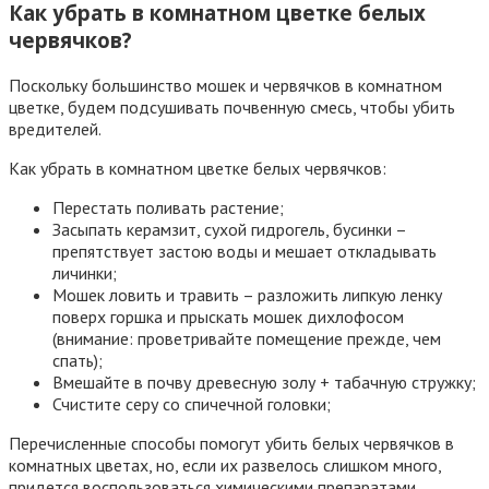
Как убрать в комнатном цветке белых
червячков?
Поскольку большинство мошек и червячков в комнатном
цветке, будем подсушивать почвенную смесь, чтобы убить
вредителей.
Как убрать в комнатном цветке белых червячков:
Перестать поливать растение;
Засыпать керамзит, сухой гидрогель, бусинки –
препятствует застою воды и мешает откладывать
личинки;
Мошек ловить и травить – разложить липкую ленку
поверх горшка и прыскать мошек дихлофосом
(внимание: проветривайте помещение прежде, чем
спать);
Вмешайте в почву древесную золу + табачную стружку;
Счистите серу со спичечной головки;
Перечисленные способы помогут убить белых червячков в
комнатных цветах, но, если их развелось слишком много,
придется воспользоваться химическими препаратами.