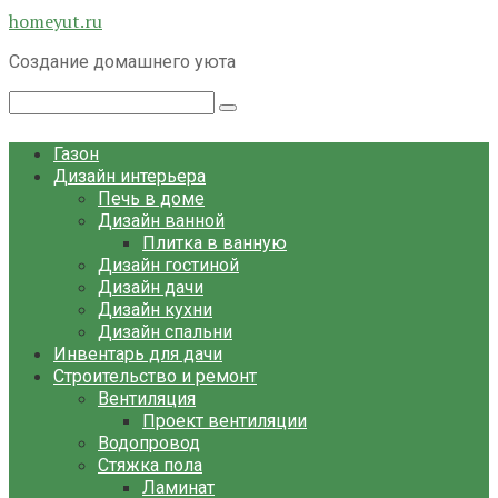
Перейти
homeyut.ru
к
Создание домашнего уюта
контенту
Поиск:
Газон
Дизайн интерьера
Печь в доме
Дизайн ванной
Плитка в ванную
Дизайн гостиной
Дизайн дачи
Дизайн кухни
Дизайн спальни
Инвентарь для дачи
Строительство и ремонт
Вентиляция
Проект вентиляции
Водопровод
Стяжка пола
Ламинат