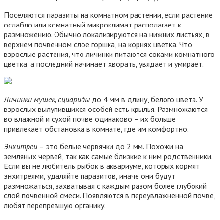
Поселяются паразиты на комнатном растении, если растение
ослабло или комнатный микроклимат располагает к
размножению. Обычно локализируются на нижних листьях, в
верхнем почвенном слое горшка, на корнях цветка. Что
взрослые растения, что личинки питаются соками комнатного
цветка, а последний начинает хворать, увядает и умирает.
Личинки мушек, сциариды
до 4 мм в длину, белого цвета. У
взрослых вылупившихся особей есть крылья. Размножаются
во влажной и сухой почве одинаково – их больше
привлекает обстановка в комнате, где им комфортно.
Энхитреи
– это белые червячки до 2 мм. Похожи на
земляных червей, так как самые близкие к ним родственники.
Если вы не любитель рыбок в аквариуме, которых кормят
энхитреями, удаляйте паразитов, иначе они будут
размножаться, захватывая с каждым разом более глубокий
слой почвенной смеси. Появляются в переувлажненной почве,
любят перепревшую органику.