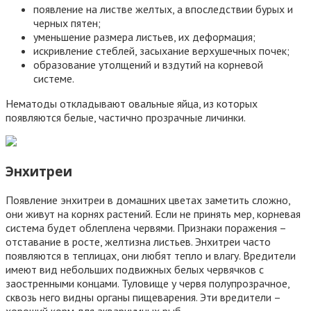
появление на листве желтых, а впоследствии бурых и
черных пятен;
уменьшение размера листьев, их деформация;
искривление стеблей, засыхание верхушечных почек;
образование утолщений и вздутий на корневой
системе.
Нематоды откладывают овальные яйца, из которых
появляются белые, частично прозрачные личинки.
Энхитреи
Появление энхитреи в домашних цветах заметить сложно,
они живут на корнях растений. Если не принять мер, корневая
система будет облеплена червями. Признаки поражения –
отставание в росте, желтизна листьев. Энхитреи часто
появляются в теплицах, они любят тепло и влагу. Вредители
имеют вид небольших подвижных белых червячков с
заостренными концами. Туловище у червя полупрозрачное,
сквозь него видны органы пищеварения. Эти вредители –
хороший корм для аквариумных рыб.