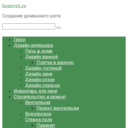
Перейти
homeyut.ru
к
Создание домашнего уюта
контенту
Поиск:
Газон
Дизайн интерьера
Печь в доме
Дизайн ванной
Плитка в ванную
Дизайн гостиной
Дизайн дачи
Дизайн кухни
Дизайн спальни
Инвентарь для дачи
Строительство и ремонт
Вентиляция
Проект вентиляции
Водопровод
Стяжка пола
Ламинат