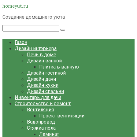
Перейти
homeyut.ru
к
Создание домашнего уюта
контенту
Поиск:
Газон
Дизайн интерьера
Печь в доме
Дизайн ванной
Плитка в ванную
Дизайн гостиной
Дизайн дачи
Дизайн кухни
Дизайн спальни
Инвентарь для дачи
Строительство и ремонт
Вентиляция
Проект вентиляции
Водопровод
Стяжка пола
Ламинат