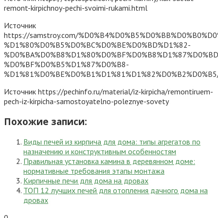
remont-kirpichnoy-pechi-svoimi-rukami.html
Источник
https://samstroy.com/%D0%B4%D0%B5%D0%BB%D0%B0%D
%D1%80%D0%B5%D0%BC%D0%BE%D0%BD%D1%82-
%D0%BA%D0%B8%D1%80%D0%BF%D0%B8%D1%87%D0%BD
%D0%BF%D0%B5%D1%87%D0%B8-
%D1%81%D0%BE%D0%B1%D1%81%D1%82%D0%B2%D0%B5
Источник
https://pechinfo.ru/material/iz-kirpicha/remontiruem-
pech-iz-kirpicha-samostoyatelno-poleznye-sovety
Похожие записи:
Виды печей из кирпича для дома: типы агрегатов по
назначению и конструктивным особенностям
Правильная установка камина в деревянном доме:
нормативные требования этапы монтажа
Кирпичные печи для дома на дровах
ТОП 12 лучших печей для отопления дачного дома на
дровах
0