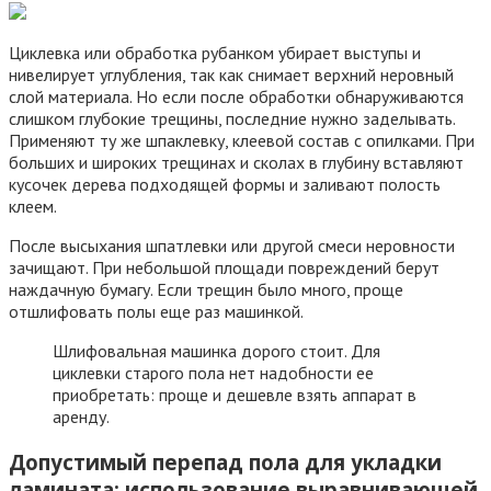
Циклевка или обработка рубанком убирает выступы и
нивелирует углубления, так как снимает верхний неровный
слой материала. Но если после обработки обнаруживаются
слишком глубокие трещины, последние нужно заделывать.
Применяют ту же шпаклевку, клеевой состав с опилками. При
больших и широких трещинах и сколах в глубину вставляют
кусочек дерева подходящей формы и заливают полость
клеем.
После высыхания шпатлевки или другой смеси неровности
зачищают. При небольшой площади повреждений берут
наждачную бумагу. Если трещин было много, проще
отшлифовать полы еще раз машинкой.
Шлифовальная машинка дорого стоит. Для
циклевки старого пола нет надобности ее
приобретать: проще и дешевле взять аппарат в
аренду.
Допустимый перепад пола для укладки
ламината: использование выравнивающей