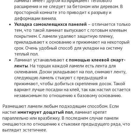
ламинат имеет другой коэффициент теплового
расширения и не следует за бетоном или деревом. В
просторной комнате это приводит к разрыву и
деформации винила.
Укладка самоклеящихся панелей
– отличается только
тем, что такой ламинат выпускают с готовым клеевым
покрытием. С ламели удаляют защитную пленку,
прикладывают к основанию и прижимают на некоторый
срок. Очень удобный способ для укладки на систему
теплый пол.
Ламинат устанавливают
с помощью клеевой смарт-
ленты
. На торцах каждой ламели есть лента для
склеивания. Доски укладывают на пол, снимают ленту,
следующую ламель стыкуют с предыдущей и
прижимают, чтобы добиться скрепления досок. Такой
вариант лучше посадки на клей, так как настил остается
независимым по отношению к базовому основанию.
Размещают ламели любым подходящим способом. Если
настил
имитирует дощатый пол
, ламинат крепят
параллельно или вразбежку. В последнем случае панели
смещаются по отношению к стыковке предыдущего ряда, что
выглядит эстетичнее.