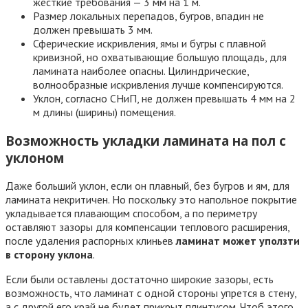
жесткие требования — 3 мм на 1 м.
Размер локальных перепадов, бугров, впадин не
должен превышать 3 мм.
Сферические искривления, ямы и бугры с плавной
кривизной, но охватывающие большую площадь, для
ламината наиболее опасны. Цилиндрические,
волнообразные искривления лучше компенсируются.
Уклон, согласно СНиП, не должен превышать 4 мм на 2
м длины (ширины) помещения.
Возможность укладки ламината на пол с
уклоном
Даже больший уклон, если он плавный, без бугров и ям, для
ламината некритичен. Но поскольку это напольное покрытие
укладывается плавающим способом, а по периметру
оставляют зазоры для компенсации теплового расширения,
после удаления распорных клиньев
ламинат может уползти
в сторону уклона
.
Если были оставлены достаточно широкие зазоры, есть
возможность, что ламинат с одной стороны упрется в стену,
а с другой его край не будет прикрыт плинтусом. Чтоб этого