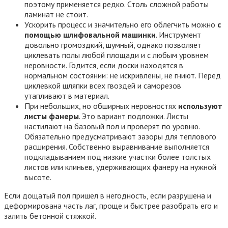
поэтому применяется редко. Столь сложной работы
ламинат не стоит.
Ускорить процесс и значительно его облегчить можно
с
помощью шлифовальной машинки
. Инструмент
довольно громоздкий, шумный, однако позволяет
циклевать полы любой площади и с любым уровнем
неровности. Годится, если доски находятся в
нормальном состоянии: не искривлены, не гниют. Перед
циклевкой шляпки всех гвоздей и саморезов
утапливают в материал.
При небольших, но обширных неровностях
используют
листы фанеры
. Это вариант подложки. Листы
настилают на базовый пол и проверят по уровню.
Обязательно предусматривают зазоры для теплового
расширения. Собственно выравнивание выполняется
подкладыванием под низкие участки более толстых
листов или клиньев, удерживающих фанеру на нужной
высоте.
Если дощатый пол пришел в негодность, если разрушена и
деформирована часть лаг, проще и быстрее разобрать его и
залить бетонной стяжкой.