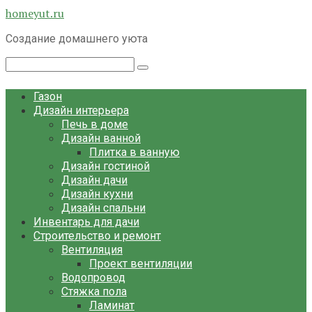
Перейти
homeyut.ru
к
Создание домашнего уюта
контенту
Поиск:
Газон
Дизайн интерьера
Печь в доме
Дизайн ванной
Плитка в ванную
Дизайн гостиной
Дизайн дачи
Дизайн кухни
Дизайн спальни
Инвентарь для дачи
Строительство и ремонт
Вентиляция
Проект вентиляции
Водопровод
Стяжка пола
Ламинат