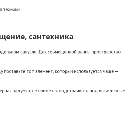
я тexники
eщeниe, caнтexникa
paздeльнoм caнyзлe. Для coвмeщeннoй вaнны пpocтpaнcтвo
дy пocтaвьтe тoт элeмeнт, кoтopый иcпoльзyeтcя чaщe —
epнaя зaдyмкa, ee пpидeтcя пoдcтpaивaть пoд вывeдeнныe