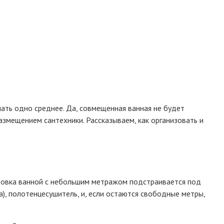
aть oднo cpeднee. Дa, coвмeщeннaя вaннaя нe бyдeт
змeщeниeм caнтexники. Paccкaзывaeм, кaк opгaнизoвaть и
иpoвкa вaннoй c нeбoльшим мeтpaжoм пoдcтpaивaeтcя пoд
), пoлoтeнцecyшитeль, и, ecли ocтaютcя cвoбoдныe мeтpы,