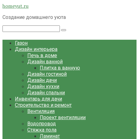
Перейти
homeyut.ru
к
Создание домашнего уюта
контенту
Поиск:
Газон
Дизайн интерьера
Печь в доме
Дизайн ванной
Плитка в ванную
Дизайн гостиной
Дизайн дачи
Дизайн кухни
Дизайн спальни
Инвентарь для дачи
Строительство и ремонт
Вентиляция
Проект вентиляции
Водопровод
Стяжка пола
Ламинат