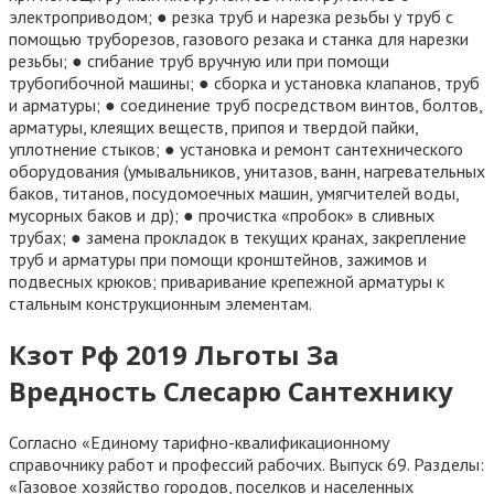
электроприводом; ● резка труб и нарезка резьбы у труб с
помощью труборезов, газового резака и станка для нарезки
резьбы; ● сгибание труб вручную или при помощи
трубогибочной машины; ● сборка и установка клапанов, труб
и арматуры; ● соединение труб посредством винтов, болтов,
арматуры, клеящих веществ, припоя и твердой пайки,
уплотнение стыков; ● установка и ремонт сантехнического
оборудования (умывальников, унитазов, ванн, нагревательных
баков, титанов, посудомоечных машин, умягчителей воды,
мусорных баков и др); ● прочистка «пробок» в сливных
трубах; ● замена прокладок в текущих кранах, закрепление
труб и арматуры при помощи кронштейнов, зажимов и
подвесных крюков; приваривание крепежной арматуры к
стальным конструкционным элементам.
Кзот Рф 2019 Льготы За
Вредность Слесарю Сантехнику
Согласно «Единому тарифно-квалификационному
справочнику работ и профессий рабочих. Выпуск 69. Разделы:
«Газовое хозяйство городов, поселков и населенных