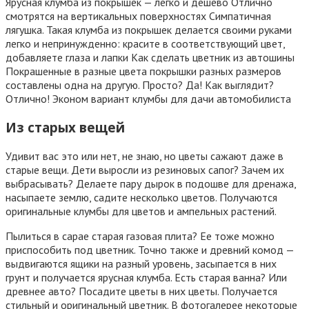
Ярусная клумба из покрышек — легко и дешево Отлично
смотрятся на вертикальных поверхностях Симпатичная
лягушка. Такая клумба из покрышек делается своими руками
легко и непринужденно: красите в соответствующий цвет,
добавляете глаза и лапки Как сделать цветник из автошины
Покрашенные в разные цвета покрышки разных размеров
составлены одна на другую. Просто? Да! Как выглядит?
Отлично! Эконом вариант клумбы для дачи автомобилиста
Из старых вещей
Удивит вас это или нет, не знаю, но цветы сажают даже в
старые вещи. Дети выросли из резиновых сапог? Зачем их
выбрасывать? Делаете пару дырок в подошве для дренажа,
насыпаете землю, садите несколько цветов. Получаются
оригинальные клумбы для цветов и ампельных растений.
Пылиться в сарае старая газовая плита? Ее тоже можно
приспособить под цветник. Точно также и древний комод —
выдвигаются ящики на разный уровень, засыпается в них
грунт и получается ярусная клумба. Есть старая ванна? Или
древнее авто? Посадите цветы в них цветы. Получается
стильный и оригинальный цветник. В фотогалерее некоторые