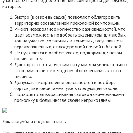
участков считают однолетние невысокие цветы для клумбы,
которые:
Быстро (в сезон высадки) позволяют облагородить
территорию составлением прекрасной композиции.
Имеют невероятное количество разновидностей, что
дает возможность подобрать экземпляры для любых
зон на участке: солнечных и тенистых, засушливых и
переувлажненных, с плодородной почвой и бедной.
Не нуждаются в особом уходе, подкормках, частом
поливе летом.
Дают простор творческим натурам для увлекательных
экспериментов с ежегодным обновлением садового
дизайна.
Допускают исправление оплошностей в подборе
сортов, цветовой гаммы уже в следующем сезоне.
Подходят для выращивания садоводами-новичками,
поскольку в большинстве своем неприхотливы.
Яркая клумба из однолетников
Поклонники многолетников ссылаются на неоправданные