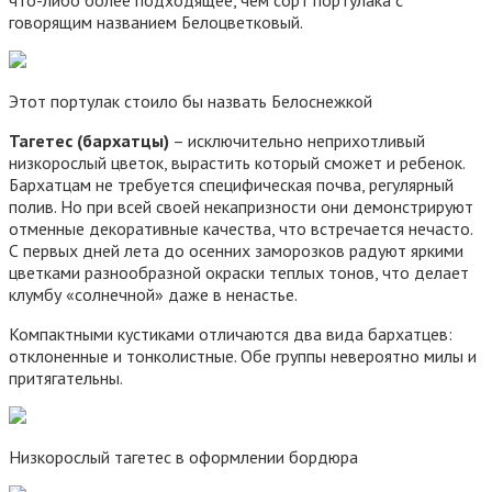
что-либо более подходящее, чем сорт портулака с
говорящим названием Белоцветковый.
Этот портулак стоило бы назвать Белоснежкой
Тагетес (бархатцы)
– исключительно неприхотливый
низкорослый цветок, вырастить который сможет и ребенок.
Бархатцам не требуется специфическая почва, регулярный
полив. Но при всей своей некапризности они демонстрируют
отменные декоративные качества, что встречается нечасто.
С первых дней лета до осенних заморозков радуют яркими
цветками разнообразной окраски теплых тонов, что делает
клумбу «солнечной» даже в ненастье.
Компактными кустиками отличаются два вида бархатцев:
отклоненные и тонколистные. Обе группы невероятно милы и
притягательны.
Низкорослый тагетес в оформлении бордюра