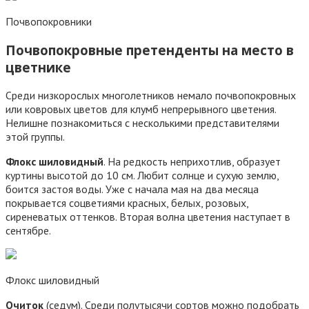
Почвопокровники
Почвопокровные претенденты на место в
цветнике
Среди низкорослых многолетников немало почвопокровных
или ковровых цветов для клумб непрерывного цветения.
Нелишне познакомиться с несколькими представителями
этой группы.
Флокс шиловидный
. На редкость неприхотлив, образует
куртины высотой до 10 см. Любит солнце и сухую землю,
боится застоя воды. Уже с начала мая на два месяца
покрывается соцветиями красных, белых, розовых,
сиреневатых оттенков. Вторая волна цветения наступает в
сентябре.
Флокс шиловидный
Очиток
(седум). Среди полутысячи сортов можно подобрать