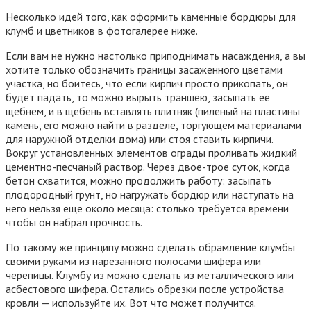
Несколько идей того, как оформить каменные бордюры для
клумб и цветников в фотогалерее ниже.
Если вам не нужно настолько приподнимать насаждения, а вы
хотите только обозначить границы засаженного цветами
участка, но боитесь, что если кирпич просто прикопать, он
будет падать, то можно вырыть траншею, засыпать ее
щебнем, и в щебень вставлять плитняк (пиленый на пластины
камень, его можно найти в разделе, торгующем материалами
для наружной отделки дома) или стоя ставить кирпичи.
Вокруг установленных элементов ограды проливать жидкий
цементно-песчаный раствор. Через двое-трое суток, когда
бетон схватится, можно продолжить работу: засыпать
плодородный грунт, но нагружать бордюр или наступать на
него нельзя еще около месяца: столько требуется времени
чтобы он набрал прочность.
По такому же принципу можно сделать обрамление клумбы
своими руками из нарезанного полосами шифера или
черепицы. Клумбу из можно сделать из металлического или
асбестового шифера. Остались обрезки после устройства
кровли — используйте их. Вот что может получится.