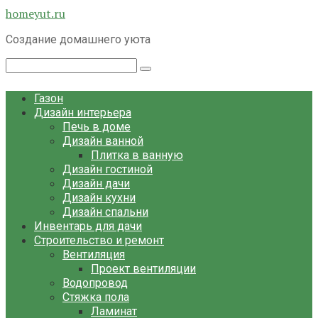
Перейти
homeyut.ru
к
Создание домашнего уюта
контенту
Поиск:
Газон
Дизайн интерьера
Печь в доме
Дизайн ванной
Плитка в ванную
Дизайн гостиной
Дизайн дачи
Дизайн кухни
Дизайн спальни
Инвентарь для дачи
Строительство и ремонт
Вентиляция
Проект вентиляции
Водопровод
Стяжка пола
Ламинат