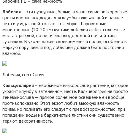
Бабочка F1 — сама нежность
Лобелия
– эти пурпурные, белые, а чаще синие низкорослые
цветы вполне подходят для клумбы, оживающей в начале
лета и увядающей только к октябрю. Шаровидные
миниатюрные (10-20 см) кустики лобелии любят солнечные
места с рыхлой, но не очень плодородной почвой типа
суглинков. В уходе важен своевременный полив, особенно в
жаркую пору; земля под лобелией должна быть постоянно
влажной.
Лобелия, сорт Синяя
Кальцеолярия
– необычное низкорослое растение, которое
украсит клумбу в затененном месте. Кальцеолярия не просто
теневынослива — прямое солнечное освещение ей вообще
противопоказано. Этот экзот любит высокую влажность
почвы, но поливать его следует с предосторожностью: при
попадании воды на бархатистые листики они существенно
теряют декоративность.