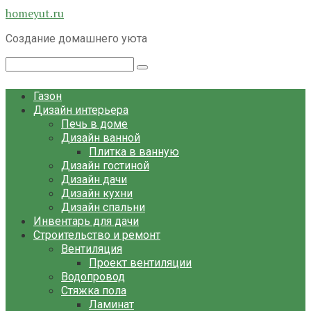
Перейти
homeyut.ru
к
Создание домашнего уюта
контенту
Поиск:
Газон
Дизайн интерьера
Печь в доме
Дизайн ванной
Плитка в ванную
Дизайн гостиной
Дизайн дачи
Дизайн кухни
Дизайн спальни
Инвентарь для дачи
Строительство и ремонт
Вентиляция
Проект вентиляции
Водопровод
Стяжка пола
Ламинат