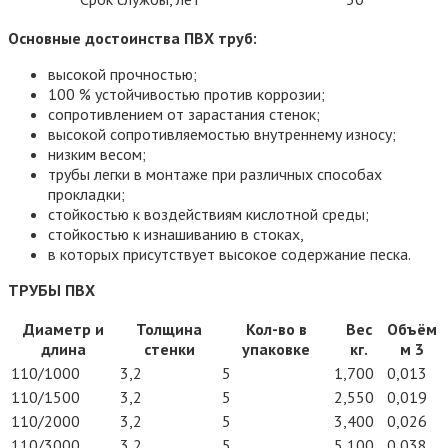
Основные достоинства ПВХ труб:
высокой прочностью;
100 % устойчивостью против коррозии;
сопротивлением от зарастания стенок;
высокой сопротивляемостью внутреннему износу;
низким весом;
трубы легки в монтаже при различных способах
прокладки;
стойкостью к воздействиям кислотной среды;
стойкостью к изнашиванию в стоках,
в которых присутствует высокое содержание песка.
ТРУБЫ ПВХ
Диаметр и
Толщина
Кол-во в
Вес
Объём
длина
стенки
упаковке
кг.
м 3
110/1000
3,2
5
1,700
0,013
110/1500
3,2
5
2,550
0,019
110/2000
3,2
5
3,400
0,026
110/3000
3,2
5
5,100
0,038