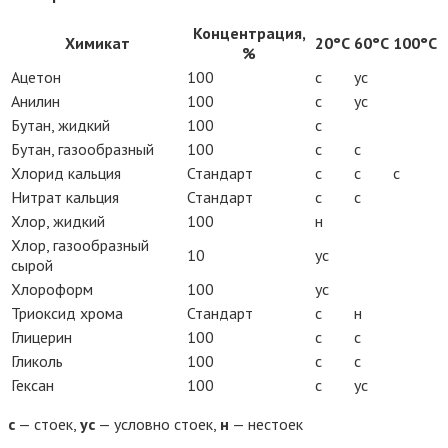
Концентрация,
Химикат
20°С
60°С
100°С
%
Ацетон
100
с
ус
Анилин
100
с
ус
Бутан, жидкий
100
с
Бутан, газообразный
100
с
с
Хлорид кальция
Стандарт
с
с
с
Нитрат кальция
Стандарт
с
с
Хлор, жидкий
100
н
Хлор, газообразный
10
ус
сырой
Хлороформ
100
ус
Триоксид хрома
Стандарт
с
н
Глицерин
100
с
с
Гликоль
100
с
с
Гексан
100
с
ус
с
— стоек,
ус
— условно стоек,
н
— нестоек