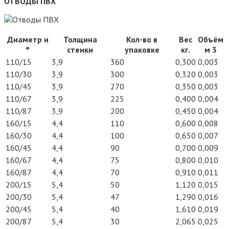
ОТВОДЫ ПВХ
Диаметр и
Толщина
Кол-во в
Вес
Объём
°
стенки
упаковке
кг.
м 3
110/15
3,9
360
0,300
0,003
110/30
3,9
300
0,320
0,003
110/45
3,9
270
0,350
0,003
110/67
3,9
225
0,400
0,004
110/87
3,9
200
0,450
0,004
160/15
4,4
110
0,600
0,008
160/30
4,4
100
0,650
0,007
160/45
4,4
90
0,700
0,009
160/67
4,4
75
0,800
0,010
160/87
4,4
70
0,910
0,011
200/15
5,4
50
1,120
0,015
200/30
5,4
47
1,290
0,016
200/45
5,4
40
1,610
0,019
200/87
5,4
30
2,065
0,025