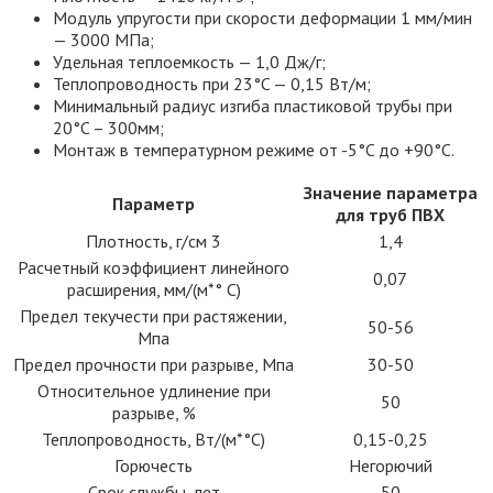
Модуль упругости при скорости деформации 1 мм/мин
— 3000 МПа;
Удельная теплоемкость — 1,0 Дж/г;
Теплопроводность при 23°C — 0,15 Вт/м;
Минимальный радиус изгиба пластиковой трубы при
20°C – 300мм;
Монтаж в температурном режиме от -5°C до +90°C.
Значение параметра
Параметр
для труб ПВХ
Плотность, г/см 3
1,4
Расчетный коэффициент линейного
0,07
расширения, мм/(м*° С)
Предел текучести при растяжении,
50-56
Мпа
Предел прочности при разрыве, Мпа
30-50
Относительное удлинение при
50
разрыве, %
Теплопроводность, Вт/(м*°С)
0,15-0,25
Горючесть
Негорючий
Срок службы, лет
50