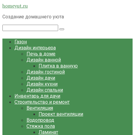
Перейти
homeyut.ru
к
Создание домашнего уюта
контенту
Поиск:
Газон
Дизайн интерьера
Печь в доме
Дизайн ванной
Плитка в ванную
Дизайн гостиной
Дизайн дачи
Дизайн кухни
Дизайн спальни
Инвентарь для дачи
Строительство и ремонт
Вентиляция
Проект вентиляции
Водопровод
Стяжка пола
Ламинат