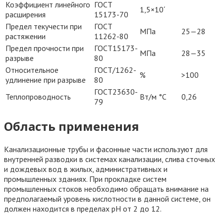
Коэффициент линейного
ГОСТ
1,5×10´
расширения
15173-70
Предел текучести при
ГОСТ
МПа
25—28
растяжении
11262-80
Предел прочности при
ГОСТ15173-
МПа
28—35
разрыве
80
Относительное
ГОСТ/1262-
%
>100
удлинение при разрыве
80
ГОСТ23630-
Теплопроводность
Вт/м °С
0,26
79
Область применения
Канализационные трубы и фасонные части используют для
внутренней разводки в системах канализации, слива сточных
и дождевых вод в жилых, административных и
промышленных зданиях. При прокладке систем
промышленных стоков необходимо обращать внимание на
предполагаемый уровень кислотности в данной системе, он
должен находится в пределах рН от 2 до 12.