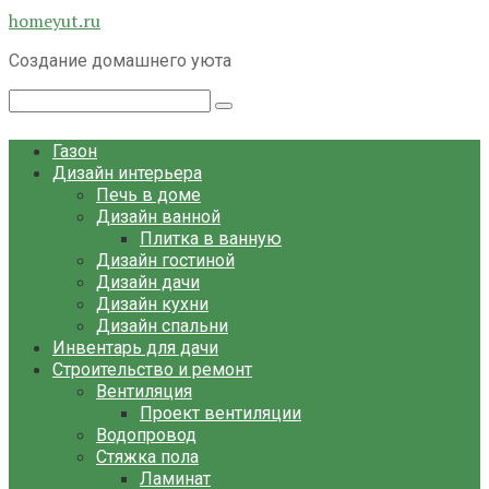
Перейти
homeyut.ru
к
Создание домашнего уюта
контенту
Поиск:
Газон
Дизайн интерьера
Печь в доме
Дизайн ванной
Плитка в ванную
Дизайн гостиной
Дизайн дачи
Дизайн кухни
Дизайн спальни
Инвентарь для дачи
Строительство и ремонт
Вентиляция
Проект вентиляции
Водопровод
Стяжка пола
Ламинат