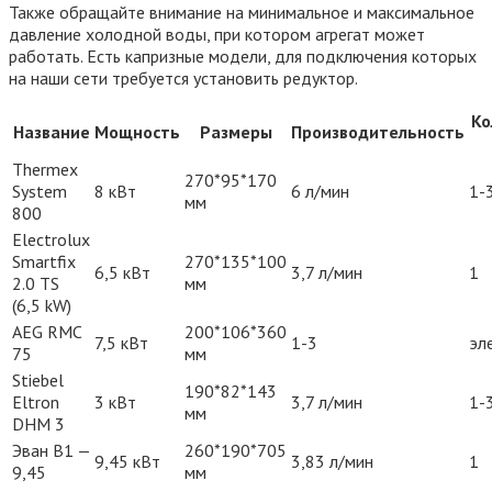
Также обращайте внимание на минимальное и максимальное
давление холодной воды, при котором агрегат может
работать. Есть капризные модели, для подключения которых
на наши сети требуется установить редуктор.
Ко
Название
Мощность
Размеры
Производительность
Thermex
270*95*170
System
8 кВт
6 л/мин
1-
мм
800
Electrolux
Smartfix
270*135*100
6,5 кВт
3,7 л/мин
1
2.0 TS
мм
(6,5 kW)
AEG RMC
200*106*360
7,5 кВт
1-3
эл
75
мм
Stiebel
190*82*143
Eltron
3 кВт
3,7 л/мин
1-
мм
DHM 3
Эван B1 —
260*190*705
9,45 кВт
3,83 л/мин
1
9,45
мм