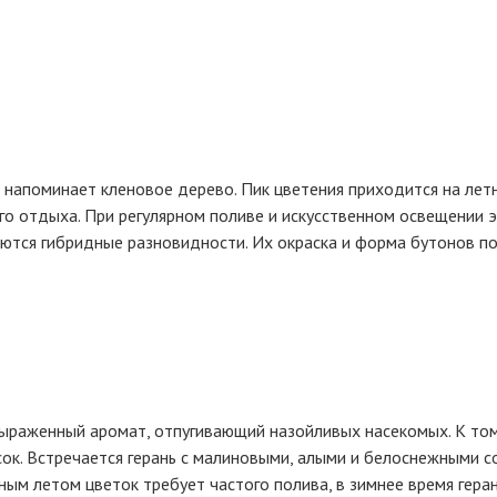
 напоминает кленовое дерево. Пик цветения приходится на лет
о отдыха. При регулярном поливе и искусственном освещении э
аются гибридные разновидности. Их окраска и форма бутонов п
ыраженный аромат, отпугивающий назойливых насекомых. К тому
сок. Встречается герань с малиновыми, алыми и белоснежными с
м летом цветок требует частого полива, в зимнее время геран