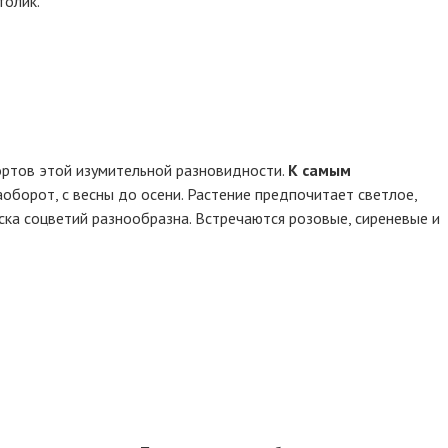
толик.
сортов этой изумительной разновидности.
К самым
аоборот, с весны до осени. Растение предпочитает светлое,
ска соцветий разнообразна. Встречаются розовые, сиреневые и