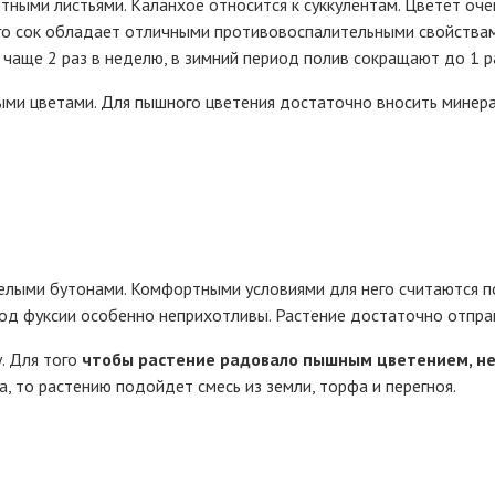
ными листьями. Каланхое относится к суккулентам. Цветет оче
о сок обладает отличными противовоспалительными свойствами
чаще 2 раз в неделю, в зимний период полив сокращают до 1 ра
ми цветами. Для пышного цветения достаточно вносить минерал
елыми бутонами. Комфортными условиями для него считаются п
иод фуксии особенно неприхотливы. Растение достаточно отпра
. Для того
чтобы растение радовало пышным цветением, н
та, то растению подойдет смесь из земли, торфа и перегноя.