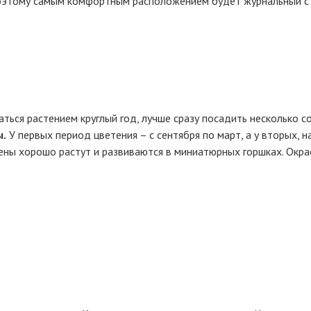
Поэтому самым комфортным расположением будет журнальный с
аться растением круглый год, лучше сразу посадить несколько 
ы.
У первых период цветения – с сентября по март, а у вторых, н
ены хорошо растут и развиваются в миниатюрных горшках. Окра