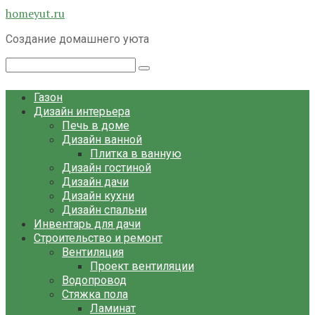
Перейти
homeyut.ru
к
Создание домашнего уюта
контенту
Поиск:
Газон
Дизайн интерьера
Печь в доме
Дизайн ванной
Плитка в ванную
Дизайн гостиной
Дизайн дачи
Дизайн кухни
Дизайн спальни
Инвентарь для дачи
Строительство и ремонт
Вентиляция
Проект вентиляции
Водопровод
Стяжка пола
Ламинат